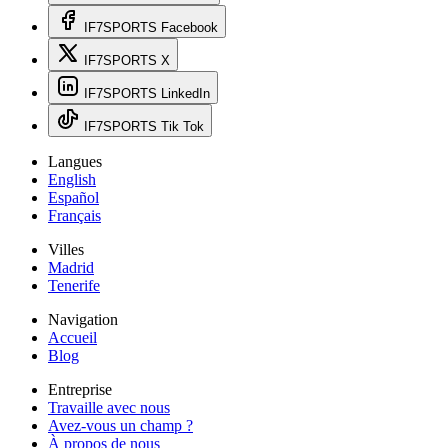
IF7SPORTS Facebook
IF7SPORTS X
IF7SPORTS LinkedIn
IF7SPORTS Tik Tok
Langues
English
Español
Français
Villes
Madrid
Tenerife
Navigation
Accueil
Blog
Entreprise
Travaille avec nous
Avez-vous un champ ?
À propos de nous