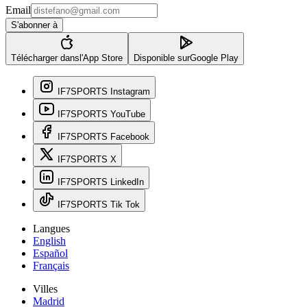
Email
S'abonner à
Télécharger dans
l'App Store
Disponible sur
Google Play
IF7SPORTS Instagram
IF7SPORTS YouTube
IF7SPORTS Facebook
IF7SPORTS X
IF7SPORTS LinkedIn
IF7SPORTS Tik Tok
Langues
English
Español
Français
Villes
Madrid