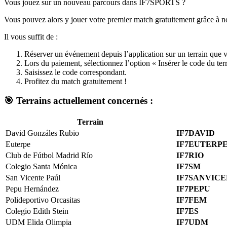
Vous jouez sur un nouveau parcours dans IF7SPORTS ?
Vous pouvez alors y jouer votre premier match gratuitement grâce à nos
Il vous suffit de :
Réserver un événement depuis l’application sur un terrain que v
Lors du paiement, sélectionnez l’option « Insérer le code du terr
Saisissez le code correspondant.
Profitez du match gratuitement !
🎯 Terrains actuellement concernés :
Terrain
David Gonzáles Rubio
IF7DAVID
Euterpe
IF7EUTERP
Club de Fútbol Madrid Río
IF7RIO
Colegio Santa Mónica
IF7SM
San Vicente Paúl
IF7SANVIC
Pepu Hernández
IF7PEPU
Polideportivo Orcasitas
IF7FEM
Colegio Edith Stein
IF7ES
UDM Elida Olimpia
IF7UDM