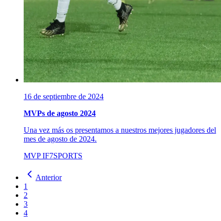
16 de septiembre de 2024
MVPs de agosto 2024
Una vez más os presentamos a nuestros mejores jugadores del
mes de agosto de 2024.
MVP
IF7SPORTS
Anterior
1
2
3
4