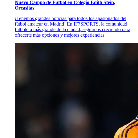
Nuevo Campo de Fútbol en Colegio Edith Stein,
Orcasitas
¡Tenemos grandes noticias para todos los apasionados del
fútbol amateur en Madrid! En IF7SPORTS, la comunidad
futbolera más grande de la ciudad, seguimos creciendo para
ofrecerte más opciones y mejores experiencias