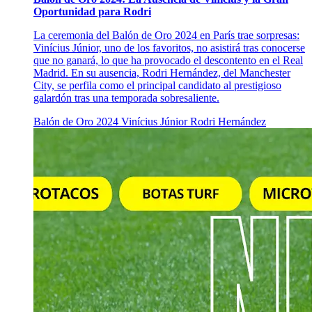
Oportunidad para Rodri
La ceremonia del Balón de Oro 2024 en París trae sorpresas:
Vinícius Júnior, uno de los favoritos, no asistirá tras conocerse
que no ganará, lo que ha provocado el descontento en el Real
Madrid. En su ausencia, Rodri Hernández, del Manchester
City, se perfila como el principal candidato al prestigioso
galardón tras una temporada sobresaliente.
Balón de Oro 2024
Vinícius Júnior
Rodri Hernández