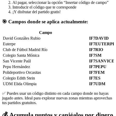
Al pagar, seleccionar la opción “Insertar código de campo”
Introducir el código que te corresponde
¡Y disfrutar del partido gratis!
🎯 Campos donde se aplica actualmente:
Campo
David Gonzáles Rubio
IF7DAVID
Euterpe
IF7EUTERPE
Club de Fútbol Madrid Río
IF7RIO
Colegio Santa Mónica
IF7SM
San Vicente Paúl
IF7SANVICE
Pepu Hernández
IF7PEPU
Polideportivo Orcasitas
IF7FEM
Colegio Edith Stein
IF7ES
UDM Elida Olimpia
IF7UDM
✅ Puedes usar un código distinto en cada campo donde no hayas
jugado antes. Ideal para explorar nuevas zonas mientras aprovechas
tus partidos gratuitos.
💰 Acumula puntos y canjéalos por dinero